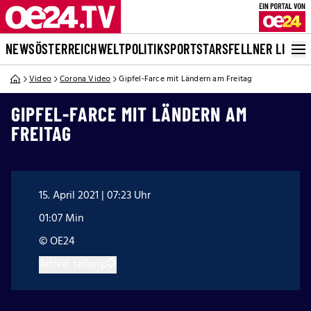
NEWS
ÖSTERREICH
WELT
POLITIK
SPORT
STARS
FELLNER LIVE
Video
Corona Video
Gipfel-Farce mit Ländern am Freitag
GIPFEL-FARCE MIT LÄNDERN AM
FREITAG
15. April 2021 | 07:23 Uhr
01:07 Min
© OE24
Artikel teilen