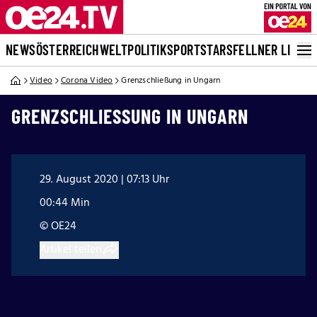
NEWS
ÖSTERREICH
WELT
POLITIK
SPORT
STARS
FELLNER LIVE
Video
Corona Video
Grenzschließung in Ungarn
GRENZSCHLIESSUNG IN UNGARN
29. August 2020 | 07:13 Uhr
00:44 Min
© OE24
Artikel teilen