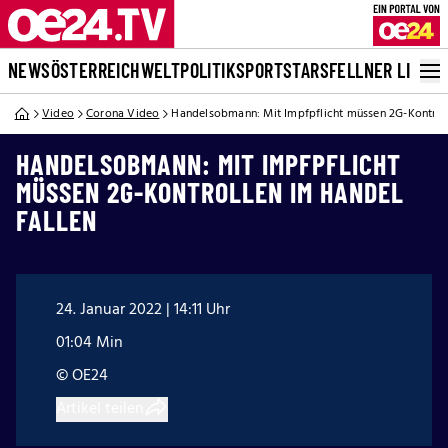
NEWS
ÖSTERREICH
WELT
POLITIK
SPORT
STARS
FELLNER LIVE
Video
Corona Video
Handelsobmann: Mit Impfpflicht müssen 2G-Kontroll
HANDELSOBMANN: MIT IMPFPFLICHT
MÜSSEN 2G-KONTROLLEN IM HANDEL
FALLEN
24. Januar 2022 | 14:11 Uhr
01:04 Min
© OE24
Artikel teilen