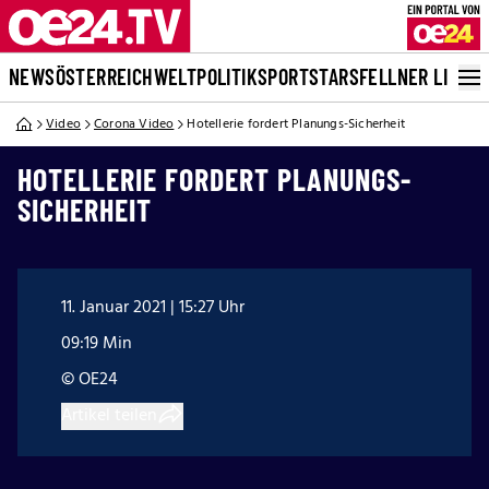
NEWS
ÖSTERREICH
WELT
POLITIK
SPORT
STARS
FELLNER LIVE
Video
Corona Video
Hotellerie fordert Planungs-Sicherheit
HOTELLERIE FORDERT PLANUNGS-
SICHERHEIT
11. Januar 2021 | 15:27 Uhr
09:19 Min
© OE24
Artikel teilen