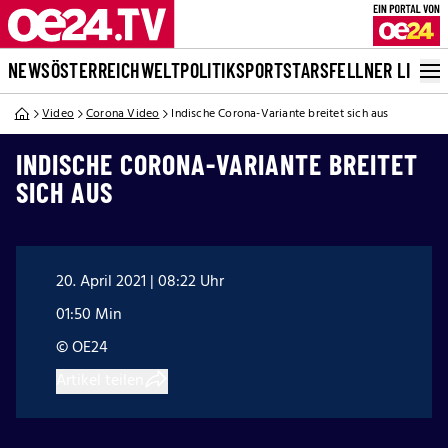
NEWS
ÖSTERREICH
WELT
POLITIK
SPORT
STARS
FELLNER LIVE
Video
Corona Video
Indische Corona-Variante breitet sich aus
INDISCHE CORONA-VARIANTE BREITET
SICH AUS
20. April 2021 | 08:22 Uhr
01:50 Min
© OE24
Artikel teilen