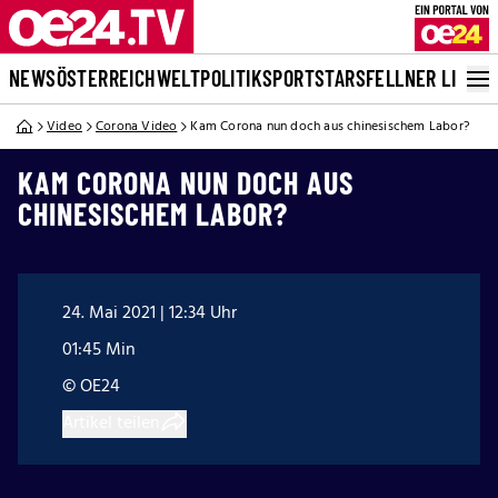
NEWS
ÖSTERREICH
WELT
POLITIK
SPORT
STARS
FELLNER LIVE
Video
Corona Video
Kam Corona nun doch aus chinesischem Labor?
KAM CORONA NUN DOCH AUS
CHINESISCHEM LABOR?
24. Mai 2021 | 12:34 Uhr
01:45 Min
© OE24
Artikel teilen