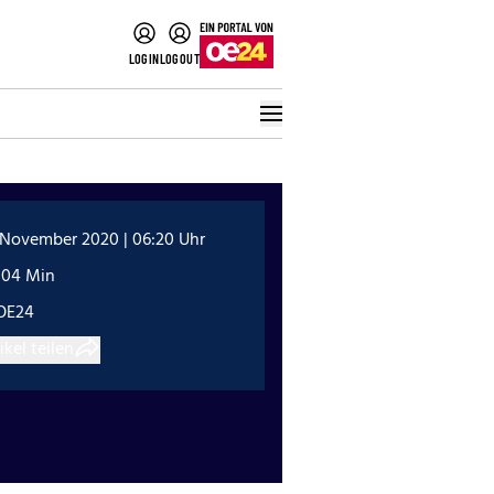
LOGIN
LOGOUT
. November 2020 | 06:20 Uhr
:04 Min
OE24
ikel teilen