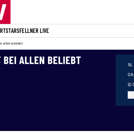
ORT
STARS
FELLNER LIVE
 allen beliebt
BEI ALLEN BELIEBT
16
04
© 
Art