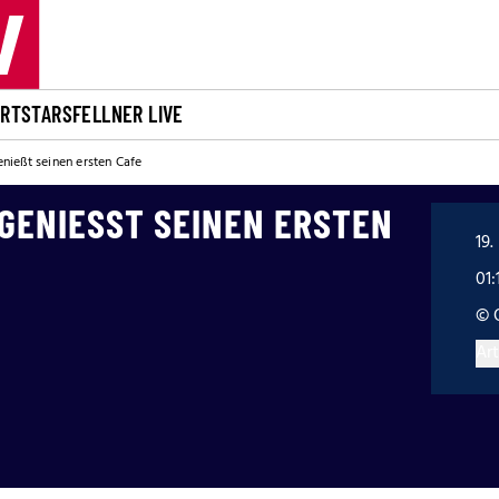
ORT
STARS
FELLNER LIVE
nießt seinen ersten Cafe
GENIESST SEINEN ERSTEN C
19.
01:
© 
Art