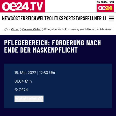
NEWS
ÖSTERREICH
WELT
POLITIK
SPORT
STARS
FELLNER LIVE
Video
Corona Video
Pflegebereich: Forderung nach Ende der Maskenpfli
PFLEGEBEREICH: FORDERUNG NACH
ENDE DER MASKENPFLICHT
18. Mai 2022 | 12:50 Uhr
01:04 Min
© OE24
Artikel teilen