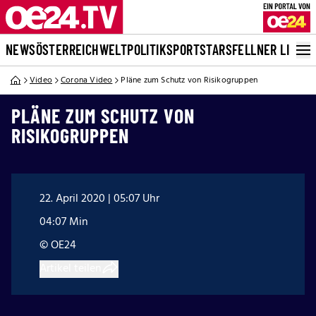
NEWS
ÖSTERREICH
WELT
POLITIK
SPORT
STARS
FELLNER LIVE
Video
Corona Video
Pläne zum Schutz von Risikogruppen
PLÄNE ZUM SCHUTZ VON
RISIKOGRUPPEN
22. April 2020 | 05:07 Uhr
04:07 Min
© OE24
Artikel teilen