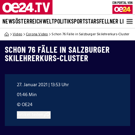
NEWS
ÖSTERREICH
WELT
POLITIK
SPORT
STARS
FELLNER LIVE
Video
Corona Video
Schon 76 Fälle in Salzburger Skilehrerkurs-Cluster
SCHON 76 FÄLLE IN SALZBURGER
SKILEHRERKURS-CLUSTER
27. Januar 2021 | 13:53 Uhr
01:46 Min
© OE24
Artikel teilen