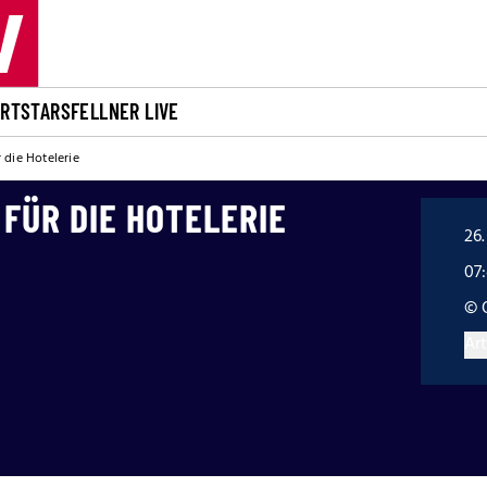
ORT
STARS
FELLNER LIVE
 die Hotelerie
FÜR DIE HOTELERIE
26.
07
© 
Art