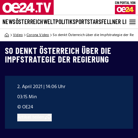
NEWS
ÖSTERREICH
WELT
POLITIK
SPORT
STARS
FELLNER LIVE
Video
Corona Video
So denkt Österreich über die Impfstrategie der Regi
SO DENKT ÖSTERREICH ÜBER DIE
IMPFSTRATEGIE DER REGIERUNG
2. April 2021 | 14:06 Uhr
03:15 Min
© OE24
Artikel teilen