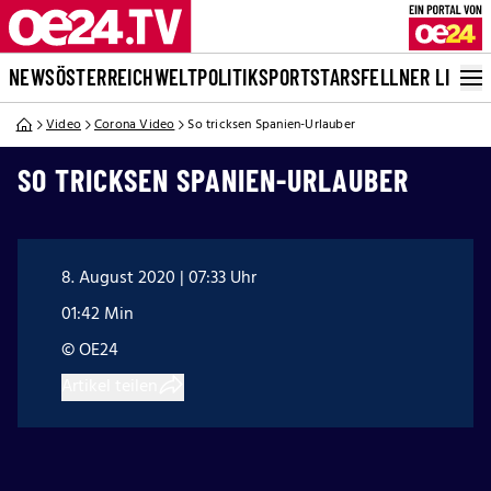
NEWS
ÖSTERREICH
WELT
POLITIK
SPORT
STARS
FELLNER LIVE
Video
Corona Video
So tricksen Spanien-Urlauber
SO TRICKSEN SPANIEN-URLAUBER
8. August 2020 | 07:33 Uhr
01:42 Min
© OE24
Artikel teilen