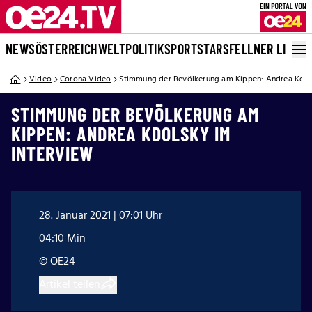
NEWS
ÖSTERREICH
WELT
POLITIK
SPORT
STARS
FELLNER LIVE
Video
Corona Video
Stimmung der Bevölkerung am Kippen: Andrea Kdol
STIMMUNG DER BEVÖLKERUNG AM
KIPPEN: ANDREA KDOLSKY IM
INTERVIEW
28. Januar 2021 | 07:01 Uhr
04:10 Min
© OE24
Artikel teilen