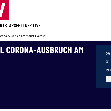
ORT
STARS
FELLNER LIVE
orona-Ausbruch am Mount Everest?
L CORONA-AUSBRUCH AM
28.
?
01:
© 
Art