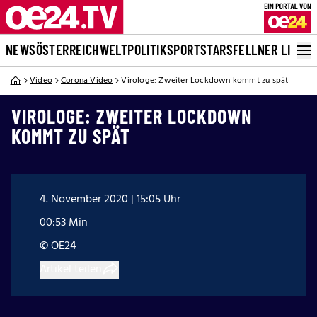
NEWS
ÖSTERREICH
WELT
POLITIK
SPORT
STARS
FELLNER LIVE
Video
Corona Video
Virologe: Zweiter Lockdown kommt zu spät
VIROLOGE: ZWEITER LOCKDOWN
KOMMT ZU SPÄT
4. November 2020 | 15:05 Uhr
00:53 Min
© OE24
Artikel teilen