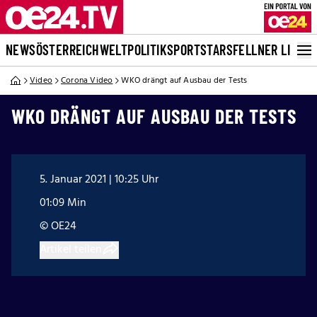
NEWS
ÖSTERREICH
WELT
POLITIK
SPORT
STARS
FELLNER LIVE
Video
Corona Video
WKO drängt auf Ausbau der Tests
WKO DRÄNGT AUF AUSBAU DER TESTS
5. Januar 2021 | 10:25 Uhr
01:09 Min
© OE24
Artikel teilen