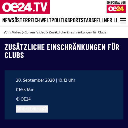
NEWS
ÖSTERREICH
WELT
POLITIK
SPORT
STARS
FELLNER LIVE
Video
Corona Video
Zusätzliche Einschränkungen für Clubs
ZUSÄTZLICHE EINSCHRÄNKUNGEN FÜR
CLUBS
20. September 2020 | 10:12 Uhr
01:55 Min
© OE24
Artikel teilen