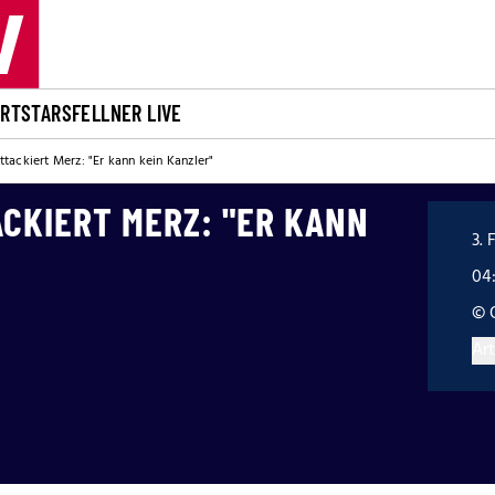
ORT
STARS
FELLNER LIVE
tackiert Merz: "Er kann kein Kanzler"
CKIERT MERZ: "ER KANN
3. 
04
© 
Art