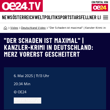
NEWS
ÖSTERREICH
WELT
POLITIK
SPORT
STARS
FELLNER LIVE
Video
Deutschland Video
"Der Schaden ist maximal" | Kanzler-Krimi in De
"DER SCHADEN IST MAXIMAL" |
KANZLER-KRIMI IN DEUTSCHLAND:
MERZ VORERST GESCHEITERT
6. Mai 2025 | 11:13 Uhr
20:34 Min
© OE24
Artikel teilen