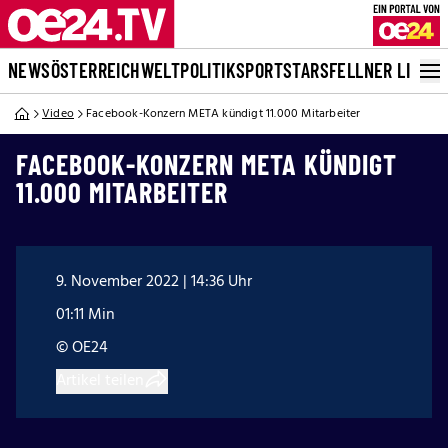
NEWS
ÖSTERREICH
WELT
POLITIK
SPORT
STARS
FELLNER LIVE
Video
Facebook-Konzern META kündigt 11.000 Mitarbeiter
FACEBOOK-KONZERN META KÜNDIGT
11.000 MITARBEITER
9. November 2022 | 14:36 Uhr
01:11 Min
© OE24
Artikel teilen