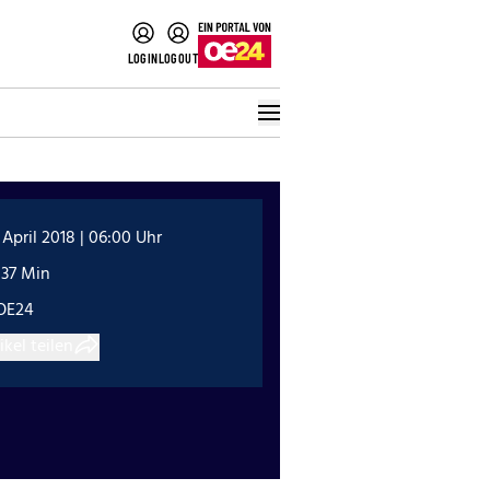
LOGIN
LOGOUT
 April 2018 | 06:00 Uhr
:37 Min
OE24
ikel teilen