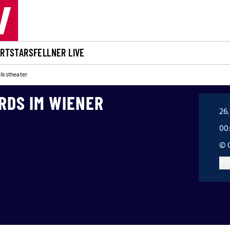
ORT
STARS
FELLNER LIVE
lkstheater
RDS IM WIENER
26.
00
© 
Art