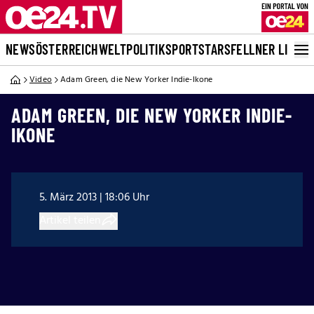
NEWS
ÖSTERREICH
WELT
POLITIK
SPORT
STARS
FELLNER LIVE
Video
Adam Green, die New Yorker Indie-Ikone
ADAM GREEN, DIE NEW YORKER INDIE-
IKONE
5. März 2013 | 18:06 Uhr
Artikel teilen