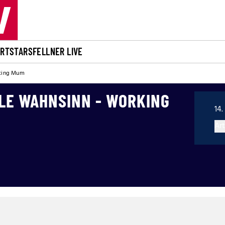
ORT
STARS
FELLNER LIVE
rking Mum
LE WAHNSINN - WORKING
14.
Art