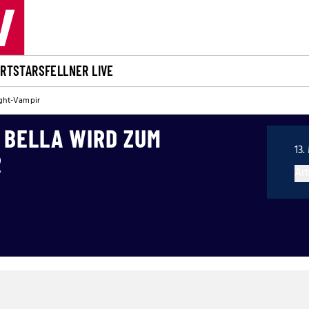
ORT
STARS
FELLNER LIVE
light-Vampir
 BELLA WIRD ZUM
13.
R
Art