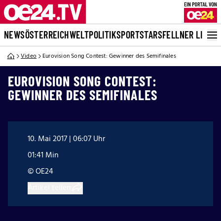
NEWS
ÖSTERREICH
WELT
POLITIK
SPORT
STARS
FELLNER LIVE
Video
Eurovision Song Contest: Gewinner des Semifinales
EUROVISION SONG CONTEST:
GEWINNER DES SEMIFINALES
10. Mai 2017 | 06:07 Uhr
01:41 Min
© OE24
Artikel teilen