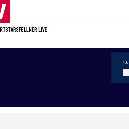
ORT
STARS
FELLNER LIVE
10.
Art