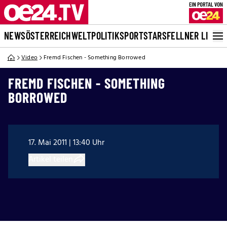
NEWS
ÖSTERREICH
WELT
POLITIK
SPORT
STARS
FELLNER LIVE
Video
Fremd Fischen - Something Borrowed
FREMD FISCHEN - SOMETHING
BORROWED
17. Mai 2011 | 13:40 Uhr
Artikel teilen