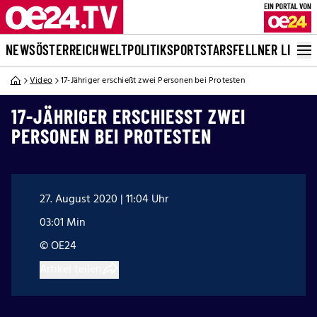
NEWS
ÖSTERREICH
WELT
POLITIK
SPORT
STARS
FELLNER LIVE
Video
17-Jähriger erschießt zwei Personen bei Protesten
17-JÄHRIGER ERSCHIESST ZWEI P
ERSONEN BEI PROTESTEN
27. August 2020 | 11:04 Uhr
03:01 Min
© OE24
Artikel teilen