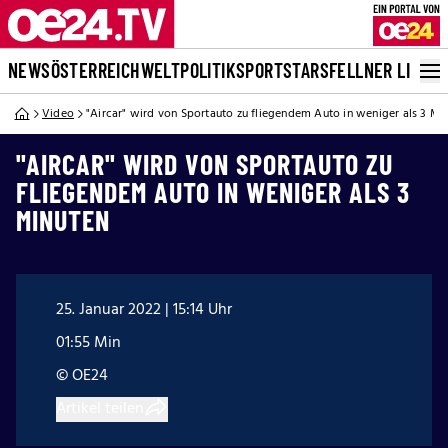
NEWS
ÖSTERREICH
WELT
POLITIK
SPORT
STARS
FELLNER LIVE
Video
"Aircar" wird von Sportauto zu fliegendem Auto in weniger als 3 Mi
"AIRCAR" WIRD VON SPORTAUTO ZU
FLIEGENDEM AUTO IN WENIGER ALS 3
MINUTEN
25. Januar 2022 | 15:14 Uhr
01:55 Min
© OE24
Artikel teilen