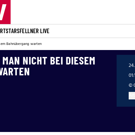
ORT
STARS
FELLNER LIVE
esem Bahnübergang warten
MAN NICHT BEI DIESEM
24.
WARTEN
01:
© 
Art