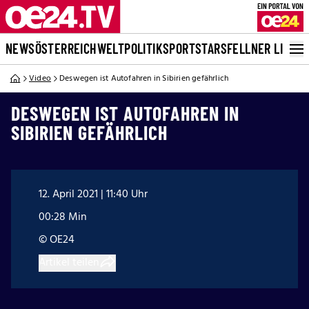
NEWS
ÖSTERREICH
WELT
POLITIK
SPORT
STARS
FELLNER LIVE
Video
Deswegen ist Autofahren in Sibirien gefährlich
DESWEGEN IST AUTOFAHREN IN
SIBIRIEN GEFÄHRLICH
12. April 2021 | 11:40 Uhr
00:28 Min
© OE24
Artikel teilen