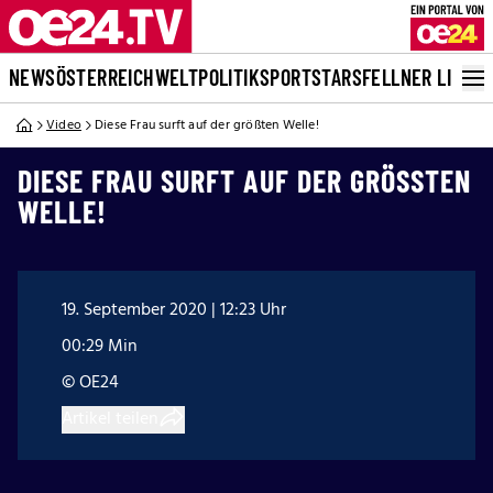
NEWS
ÖSTERREICH
WELT
POLITIK
SPORT
STARS
FELLNER LIVE
Video
Diese Frau surft auf der größten Welle!
DIESE FRAU SURFT AUF DER GRÖSSTEN W
ELLE!
19. September 2020 | 12:23 Uhr
00:29 Min
© OE24
Artikel teilen