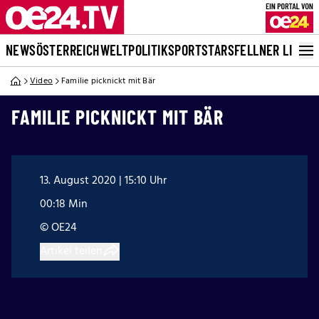
NEWS
ÖSTERREICH
WELT
POLITIK
SPORT
STARS
FELLNER LIVE
Video
Familie picknickt mit Bär
FAMILIE PICKNICKT MIT BÄR
13. August 2020 | 15:10 Uhr
00:18 Min
© OE24
Artikel teilen