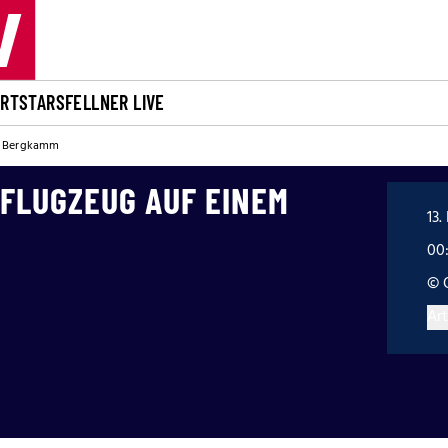
ORT
STARS
FELLNER LIVE
em Bergkamm
 FLUGZEUG AUF EINEM
13.
00
© 
Art