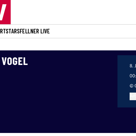
ORT
STARS
FELLNER LIVE
 VOGEL
8. 
00
© 
Art