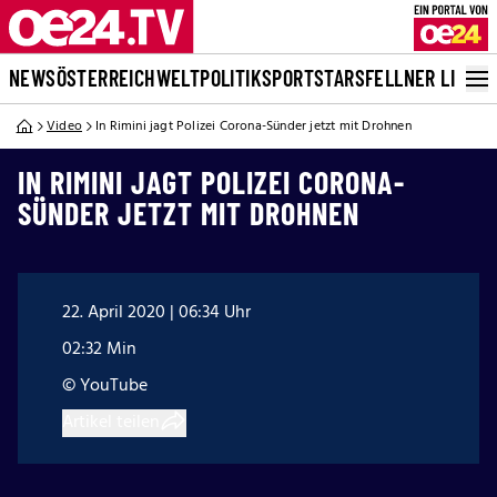
NEWS
ÖSTERREICH
WELT
POLITIK
SPORT
STARS
FELLNER LIVE
Video
In Rimini jagt Polizei Corona-Sünder jetzt mit Drohnen
IN RIMINI JAGT POLIZEI CORONA-
SÜNDER JETZT MIT DROHNEN
22. April 2020 | 06:34 Uhr
02:32 Min
© YouTube
Artikel teilen