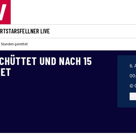
ORT
STARS
FELLNER LIVE
 Stunden gerettet
CHÜTTET UND NACH 15
6. 
TET
00
© 
Art