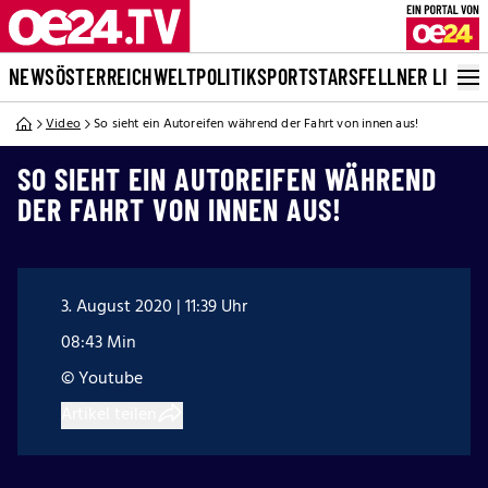
NEWS
ÖSTERREICH
WELT
POLITIK
SPORT
STARS
FELLNER LIVE
Video
So sieht ein Autoreifen während der Fahrt von innen aus!
SO SIEHT EIN AUTOREIFEN WÄHREND
DER FAHRT VON INNEN AUS!
3. August 2020 | 11:39 Uhr
08:43 Min
© Youtube
Artikel teilen