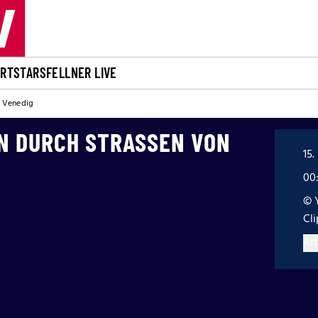
ORT
STARS
FELLNER LIVE
n Venedig
 DURCH STRASSEN VON V
15.
00
© 
Cl
Art