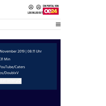
LOGIN
LOGOUT
 November 2019 | 08:11 Uhr
:31 Min
YouTube/Caters
ips/DoublxV
ikel teilen