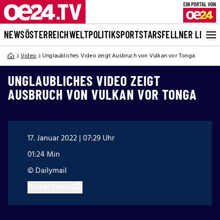
NEWS
ÖSTERREICH
WELT
POLITIK
SPORT
STARS
FELLNER LIVE
Video
Unglaubliches Video zeigt Ausbruch von Vulkan vor Tonga
UNGLAUBLICHES VIDEO ZEIGT
AUSBRUCH VON VULKAN VOR TONGA
17. Januar 2022 | 07:29 Uhr
01:24 Min
© Dailymail
Artikel teilen