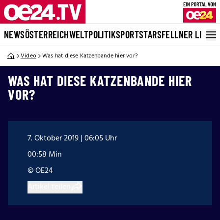
NEWS
ÖSTERREICH
WELT
POLITIK
SPORT
STARS
FELLNER LIVE
Video
Was hat diese Katzenbande hier vor?
WAS HAT DIESE KATZENBANDE HIER
VOR?
7. Oktober 2019 | 06:05 Uhr
00:58 Min
© OE24
Artikel teilen