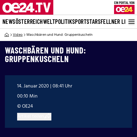
NEWS
ÖSTERREICH
WELT
POLITIK
SPORT
STARS
FELLNER LIVE
Video
Waschbären und Hund: Gruppenkuscheln
WASCHBÄREN UND HUND:
GRUPPENKUSCHELN
14. Januar 2020 | 08:41 Uhr
00:10 Min
© OE24
Artikel teilen