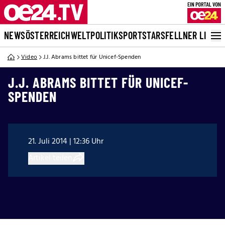
NEWS
ÖSTERREICH
WELT
POLITIK
SPORT
STARS
FELLNER LIVE
Video
J.J. Abrams bittet für Unicef-Spenden
J.J. ABRAMS BITTET FÜR UNICEF-
SPENDEN
21. Juli 2014 | 12:36 Uhr
Artikel teilen