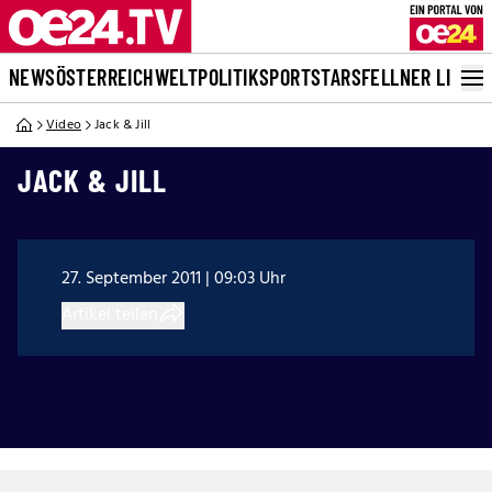
NEWS
ÖSTERREICH
WELT
POLITIK
SPORT
STARS
FELLNER LIVE
Video
Jack & Jill
JACK & JILL
27. September 2011 | 09:03 Uhr
Artikel teilen