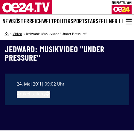
NEWS
ÖSTERREICH
WELT
POLITIK
SPORT
STARS
FELLNER LIVE
Video
Jedward: Musikvideo "Under Pressure"
JEDWARD: MUSIKVIDEO "UNDER
PRESSURE"
24. Mai 2011 | 09:02 Uhr
Artikel teilen