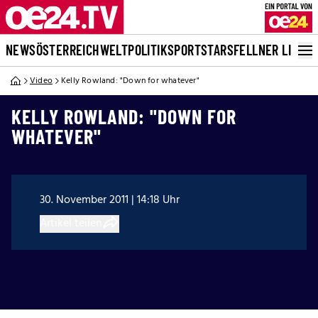
NEWS
ÖSTERREICH
WELT
POLITIK
SPORT
STARS
FELLNER LIVE
Video
Kelly Rowland: "Down for whatever"
KELLY ROWLAND: "DOWN FOR
WHATEVER"
30. November 2011 | 14:18 Uhr
Artikel teilen