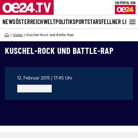
NEWS
ÖSTERREICH
WELT
POLITIK
SPORT
STARS
FELLNER LIVE
Video
Kuschel-Rock und Battle-Rap
KUSCHEL-ROCK UND BATTLE-RAP
12. Februar 2015 | 17:45 Uhr
Artikel teilen