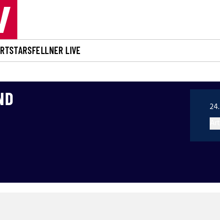
ORT
STARS
FELLNER LIVE
ND
24.
Art